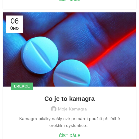
06
ÚNO
EREKCE
Co je to kamagra
Moje Kamagra
Kamagra pilulky našly své primární použití při léčbě
erektilní dysfunkce...
ČÍST DÁLE