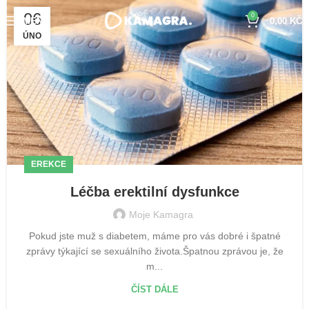
06
0
MENU
0,00
KČ
ÚNO
EREKCE
Léčba erektilní dysfunkce
Moje Kamagra
Pokud jste muž s diabetem, máme pro vás dobré i špatné
zprávy týkající se sexuálního života.Špatnou zprávou je, že
m...
ČÍST DÁLE