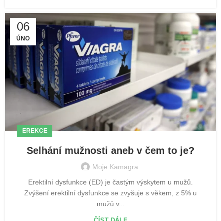
06
ÚNO
EREKCE
Selhání mužnosti aneb v čem to je?
Moje Kamagra
Erektilní dysfunkce (ED) je častým výskytem u mužů.
Zvýšení erektilní dysfunkce se zvyšuje s věkem, z 5% u
mužů v...
ČÍST DÁLE