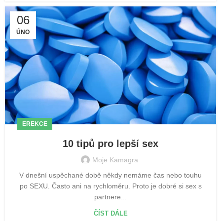
06
ÚNO
EREKCE
10 tipů pro lepší sex
Moje Kamagra
V dnešní uspěchané době někdy nemáme čas nebo touhu
po SEXU. Často ani na rychloměru. Proto je dobré si sex s
partnere...
ČÍST DÁLE